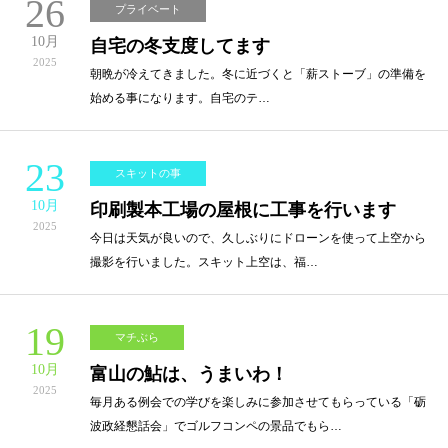
26
プライベート
10月
自宅の冬支度してます
2025
朝晩が冷えてきました。冬に近づくと「薪ストーブ」の準備を
始める事になります。自宅のテ…
23
スキットの事
10月
印刷製本工場の屋根に工事を行います
2025
今日は天気が良いので、久しぶりにドローンを使って上空から
撮影を行いました。スキット上空は、福…
19
マチぶら
10月
富山の鮎は、うまいわ！
2025
毎月ある例会での学びを楽しみに参加させてもらっている「砺
波政経懇話会」でゴルフコンペの景品でもら…