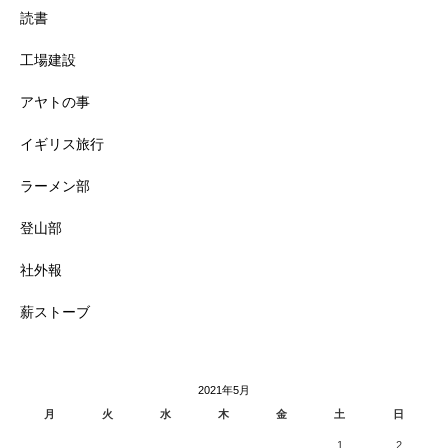
読書
工場建設
アヤトの事
イギリス旅行
ラーメン部
登山部
社外報
薪ストーブ
2021年5月
月
火
水
木
金
土
日
1
2