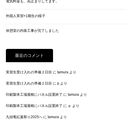
電気料金も、高止まりしてます。
外国人実習×1期生の様子
休憩室の内装工事が完了しました
最近のコメント
実習生受け入れの準備２日目
に
tamura
より
実習生受け入れの準備２日目
に
p
より
印刷製本工場屋根にパネル設置終了
に
tamura
より
印刷製本工場屋根にパネル設置終了
に
ｐ
より
九頭竜紅葉祭り2025へ
に
tamura
より