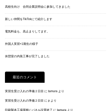
高校生向け 合同企業説明会に参加してきました
新しい仲間をTikTokにて紹介します
電気料金も、高止まりしてます。
外国人実習×1期生の様子
休憩室の内装工事が完了しました
最近のコメント
実習生受け入れの準備２日目
に
tamura
より
実習生受け入れの準備２日目
に
p
より
印刷製本工場屋根にパネル設置終了
に
tamura
より