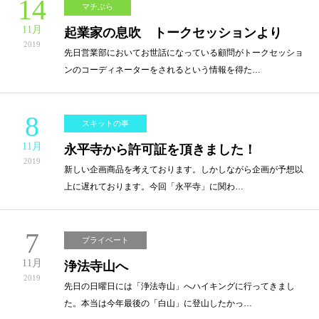
14
マチぶら
11月
起業家の息吹 トークセッションより
2019
先日営業部においてお世話になっている顧問がトークセッショ
ンのコーディネーターをされるという情報を得た…
8
スキットの事
11月
永平寺から許可証を頂きました！
2019
新しい企画商品を考えております。しかしながら企画が予想以
上に遅れております。今回「永平寺」に関わ…
7
プライベート
11月
浄法寺山へ
2019
先日の日曜日には「浄法寺山」へハイキングに行ってきまし
た。本当は今年最後の「白山」に登山したかっ…