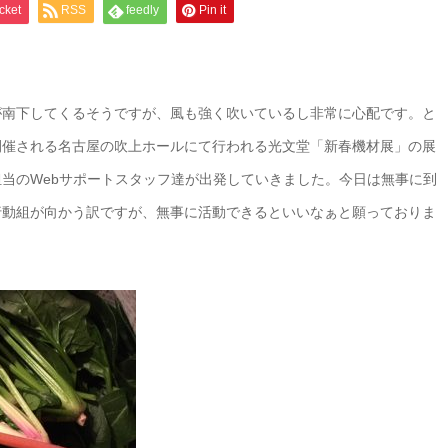
cket
RSS
feedly
Pin it
が南下してくるそうですが、風も強く吹いているし非常に心配です。と
開催される名古屋の吹上ホールにて行われる光文堂「新春機材展」の展
当のWebサポートスタッフ達が出発していきました。今日は無事に到
行動組が向かう訳ですが、無事に活動できるといいなぁと願っておりま