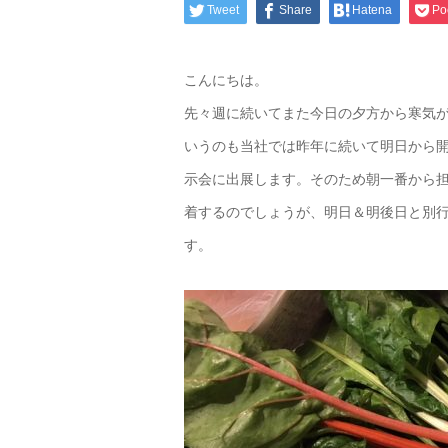
Tweet
Share
Hatena
Po
こんにちは。
先々週に続いてまた今日の夕方から寒気
いうのも当社では昨年に続いて明日から
示会に出展します。そのため朝一番から担
着するのでしょうが、明日＆明後日と別
す。