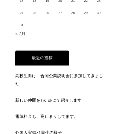
17
18
19
20
21
22
23
24
25
26
27
28
29
30
31
« 7月
最近の投稿
高校生向け 合同企業説明会に参加してきまし
た
新しい仲間をTikTokにて紹介します
電気料金も、高止まりしてます。
外国人実習×1期生の様子