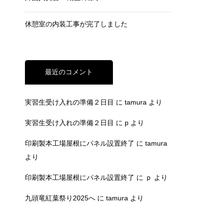
休憩室の内装工事が完了しました
最近のコメント
実習生受け入れの準備２日目
に
tamura
より
実習生受け入れの準備２日目
に
p
より
印刷製本工場屋根にパネル設置終了
に
tamura
より
印刷製本工場屋根にパネル設置終了
に
ｐ
より
九頭竜紅葉祭り2025へ
に
tamura
より