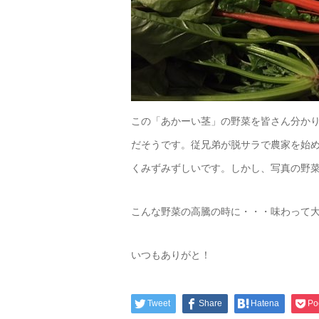
この「あかーい茎」の野菜を皆さん分か
だそうです。従兄弟が脱サラで農家を始
くみずみずしいです。しかし、写真の野
こんな野菜の高騰の時に・・・味わって
いつもありがと！
Tweet
Share
Hatena
Po