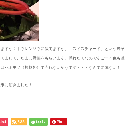
りますか？ホウレンソウに似てますが、「スイスチャード」という野菜
めてまして、たまに野菜をもらいます。採れたてなのですごーく色も濃
菜はハネモノ（規格外）で売れないそうです・・・なんて勿体ない！
大事に頂きました！
cket
RSS
feedly
Pin it