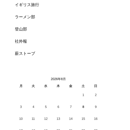
イギリス旅行
ラーメン部
登山部
社外報
薪ストーブ
2026年8月
月
火
水
木
金
土
日
1
2
3
4
5
6
7
8
9
10
11
12
13
14
15
16