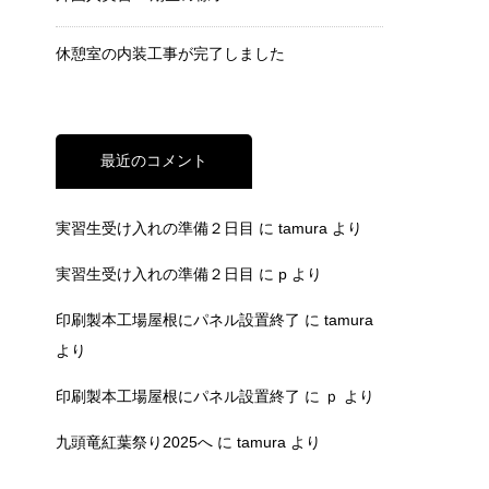
休憩室の内装工事が完了しました
最近のコメント
実習生受け入れの準備２日目
に
tamura
より
実習生受け入れの準備２日目
に
p
より
印刷製本工場屋根にパネル設置終了
に
tamura
より
印刷製本工場屋根にパネル設置終了
に
ｐ
より
九頭竜紅葉祭り2025へ
に
tamura
より