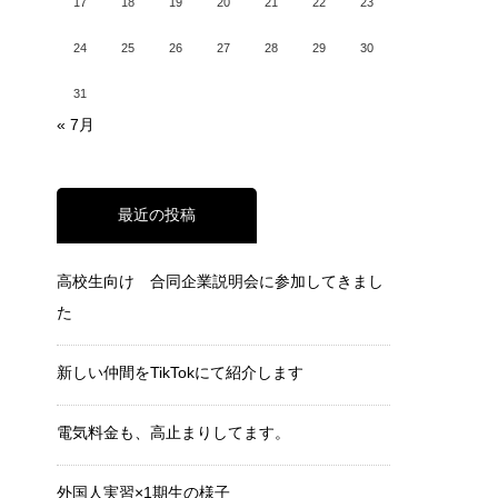
17
18
19
20
21
22
23
24
25
26
27
28
29
30
31
« 7月
最近の投稿
高校生向け 合同企業説明会に参加してきまし
た
新しい仲間をTikTokにて紹介します
電気料金も、高止まりしてます。
外国人実習×1期生の様子