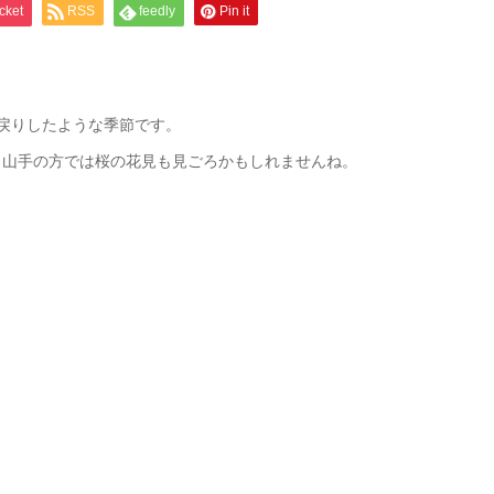
cket
RSS
feedly
Pin it
戻りしたような季節です。
、山手の方では桜の花見も見ごろかもしれませんね。