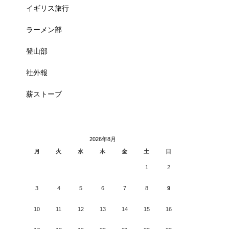
イギリス旅行
ラーメン部
登山部
社外報
薪ストーブ
2026年8月
月
火
水
木
金
土
日
1
2
3
4
5
6
7
8
9
10
11
12
13
14
15
16