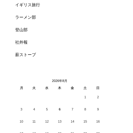
イギリス旅行
ラーメン部
登山部
社外報
薪ストーブ
2026年8月
月
火
水
木
金
土
日
1
2
3
4
5
6
7
8
9
10
11
12
13
14
15
16