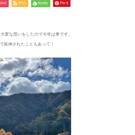
cket
RSS
feedly
Pin it
て大変な思いをしたので今年は車です。
まで延伸されたこともあって！