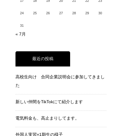
17
18
19
20
21
22
23
24
25
26
27
28
29
30
31
« 7月
最近の投稿
高校生向け 合同企業説明会に参加してきまし
た
新しい仲間をTikTokにて紹介します
電気料金も、高止まりしてます。
外国人実習×1期生の様子