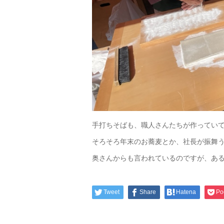
手打ちそばも、職人さんたちが作ってい
そろそろ年末のお蕎麦とか、社長が振舞
奥さんからも言われているのですが、ある
Tweet
Share
Hatena
Po