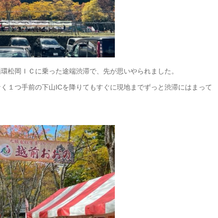
循環松岡ＩＣに乗った途端渋滞で、先が思いやられました。
く１つ手前の下山ICを降りてもすぐに現地までずっと渋滞にはまって