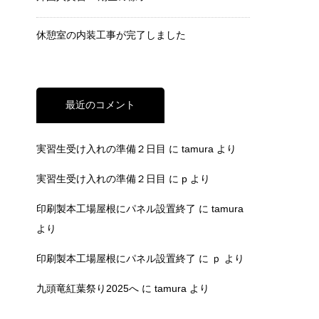
休憩室の内装工事が完了しました
最近のコメント
実習生受け入れの準備２日目
に
tamura
より
実習生受け入れの準備２日目
に
p
より
印刷製本工場屋根にパネル設置終了
に
tamura
より
印刷製本工場屋根にパネル設置終了
に
ｐ
より
九頭竜紅葉祭り2025へ
に
tamura
より