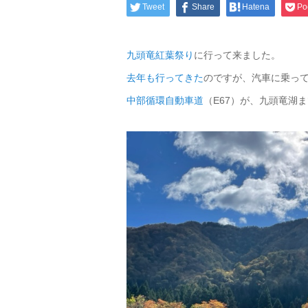
Tweet
Share
Hatena
Po
九頭竜紅葉祭り
に行って来ました。
去年も行ってきた
のですが、汽車に乗っ
中部循環自動車道
（E67）が、九頭竜湖