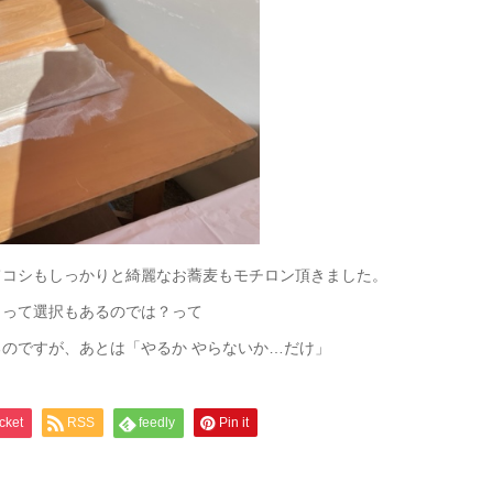
てコシもしっかりと綺麗なお蕎麦もモチロン頂きました。
うって選択もあるのでは？って
のですが、あとは「やるか やらないか…だけ」
cket
RSS
feedly
Pin it